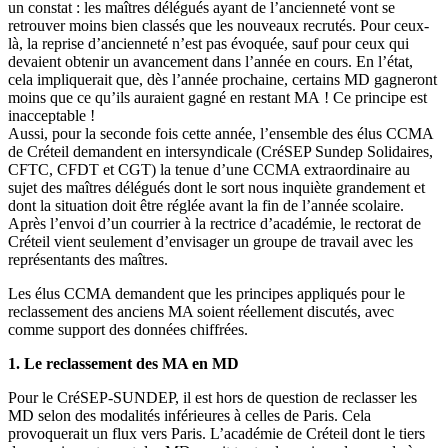
un constat : les maîtres délégués ayant de l’ancienneté vont se
retrouver moins bien classés que les nouveaux recrutés. Pour ceux-
là, la reprise d’ancienneté n’est pas évoquée, sauf pour ceux qui
devaient obtenir un avancement dans l’année en cours. En l’état,
cela impliquerait que, dès l’année prochaine, certains MD gagneront
moins que ce qu’ils auraient gagné en restant MA ! Ce principe est
inacceptable !
Aussi, pour la seconde fois cette année, l’ensemble des élus CCMA
de Créteil demandent en intersyndicale (CréSEP Sundep Solidaires,
CFTC, CFDT et CGT) la tenue d’une CCMA extraordinaire au
sujet des maîtres délégués dont le sort nous inquiète grandement et
dont la situation doit être réglée avant la fin de l’année scolaire.
Après l’envoi d’un courrier à la rectrice d’académie, le rectorat de
Créteil vient seulement d’envisager un groupe de travail avec les
représentants des maîtres.
Les élus CCMA demandent que les principes appliqués pour le
reclassement des anciens MA soient réellement discutés, avec
comme support des données chiffrées.
1. Le reclassement des MA en MD
Pour le CréSEP-SUNDEP, il est hors de question de reclasser les
MD selon des modalités inférieures à celles de Paris. Cela
provoquerait un flux vers Paris. L’académie de Créteil dont le tiers